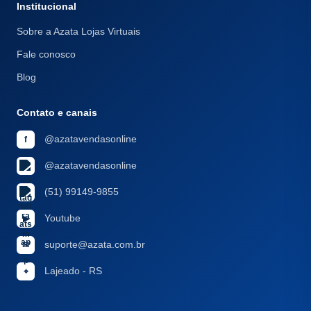
Institucional
Sobre a Azata Lojas Virtuais
Fale conosco
Blog
Contato e canais
@azatavendasonline
f
@azatavendasonline
(51) 99149-9855
Youtube
▶
suporte@azata.com.br
✉
Lajeado - RS
⌖